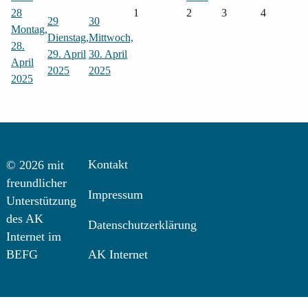
28
1
2
3
4
29
30
Montag,
Dienstag,
Mittwoch,
28.
29. April
30. April
April
2025
2025
2025
Kontakt
© 2026 mit
freundlicher
Impressum
Unterstützung
des AK
Datenschutzerklärung
Internet im
BEFG
AK Internet