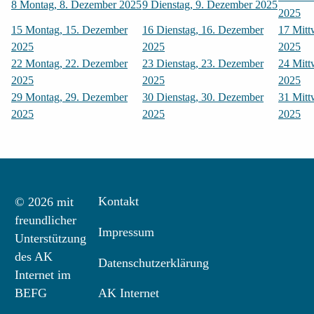
8
Montag, 8. Dezember 2025
9
Dienstag, 9. Dezember 2025
2025
15
Montag, 15. Dezember
16
Dienstag, 16. Dezember
17
Mitt
2025
2025
2025
22
Montag, 22. Dezember
23
Dienstag, 23. Dezember
24
Mitt
2025
2025
2025
29
Montag, 29. Dezember
30
Dienstag, 30. Dezember
31
Mitt
2025
2025
2025
Kontakt
© 2026 mit
freundlicher
Impressum
Unterstützung
des AK
Datenschutzerklärung
Internet im
BEFG
AK Internet